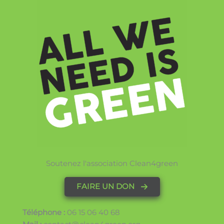
Soutenez l'association Clean4green
FAIRE UN DON
Téléphone :
06 15 06 40 68