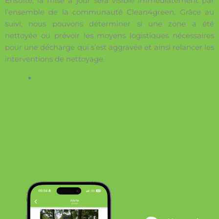
Ensuite, la mise à jour sera visible immédiatement par
l’ensemble de la communauté Clean4green. Grâce au
suivi, nous pouvons déterminer si une zone a été
nettoyée ou prévoir les moyens logistiques nécessaires
pour une décharge qui s’est aggravée et ainsi relancer les
interventions de nettoyage.