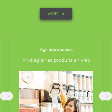
VOIR
Agir à l’extérieur
Agir à la maison
Agir aux courses
des
Choisir une gourde plutôt qu’une
Compos
Fabriquer ses produits ménagers
Privilégier les produits en vrac
bouteille en plastique