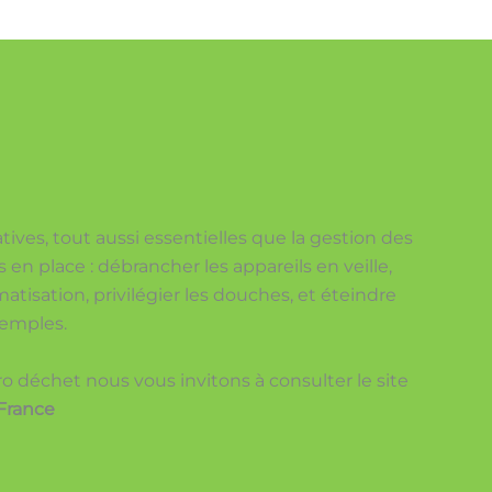
ives, tout aussi essentielles que la gestion des
en place : débrancher les appareils en veille,
imatisation, privilégier les douches, et éteindre
xemples.
éro déchet nous vous invitons à consulter le site
France