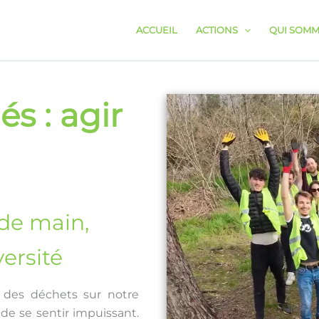
ACCUEIL
ACTIONS
QUI SOMM
s : agir
 de main,
versité
des déchets sur notre
 de se sentir impuissant.