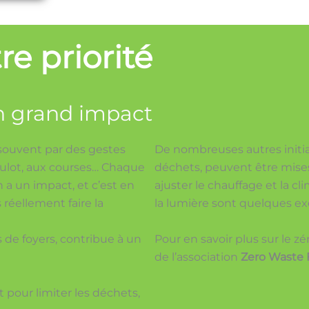
re priorité
un grand impact
ouvent par des gestes
De nombreuses autres initiat
oulot, aux courses… Chaque
déchets, peuvent être mises 
a un impact, et c’est en
ajuster le chauffage et la cl
éellement faire la
la lumière sont quelques e
s de foyers, contribue à un
Pour en savoir plus sur le z
de l’association
Zero Waste 
pour limiter les déchets,