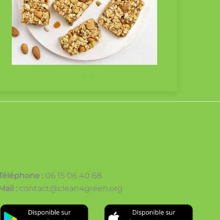
Téléphone :
06 15 06 40 68
Mail :
contact@clean4green.org