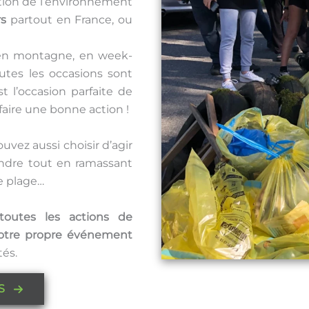
ction de l’environnement
rs
partout en France, ou
 en montagne, en week-
utes les occasions sont
est l’occasion parfaite de
aire une bonne action !
uvez aussi choisir d’agir
tendre tout en ramassant
e plage…
toutes les actions de
otre propre événement
tés.
S