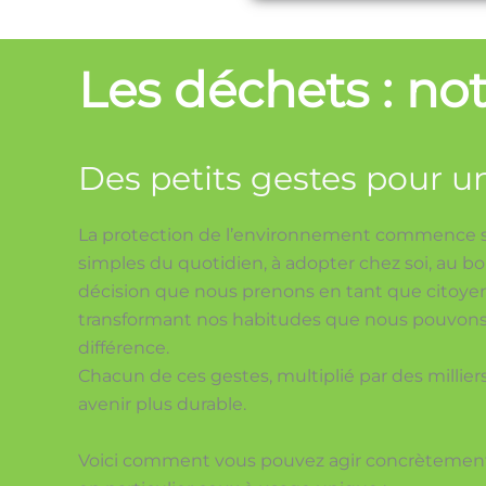
Les déchets : not
Des petits gestes pour 
La protection de l’environnement commence s
simples du quotidien, à adopter chez soi, au b
décision que nous prenons en tant que citoyen 
transformant nos habitudes que nous pouvons r
différence.
Chacun de ces gestes, multiplié par des millier
avenir plus durable.
Voici comment vous pouvez agir concrètement 