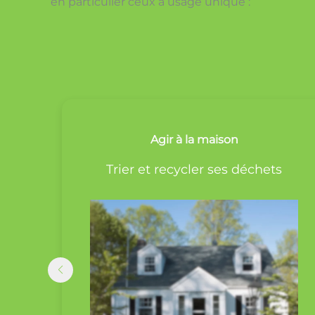
en particulier ceux à usage unique :
Agir aux courses
Agir à la maison
Éviter le gaspillage en prenant 
et
Trier et recycler ses déchets
quantités raisonnables