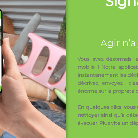
Sign
Agir n’a
Vous avez désormais le
mobile ! Notre applicat
instantanément les décha
décrivez, envoyez : c’es
énorme
sur la propreté d
En quelques clics,
vous 
nettoyer
ainsi qu’à déte
évacuer. Plus vite un dépô