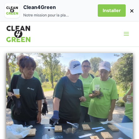
Aller
Clean4Green
×
Installer
au
Notre mission pour la planète
contenu