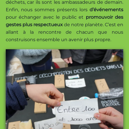
déchets, car ils sont les ambassadeurs de demain.
Enfin, nous sommes présents lors
d’événements
pour échanger avec le public et
promouvoir des
gestes plus respectueux
de notre planète. C’est en
allant à la rencontre de chacun que nous
construisons ensemble un avenir plus propre.