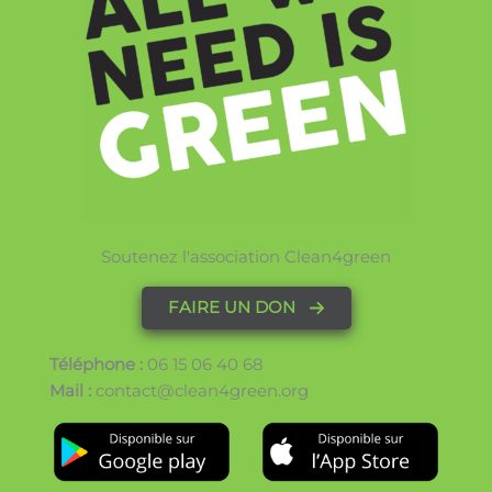
Soutenez l'association Clean4green
FAIRE UN DON
Téléphone :
06 15 06 40 68
Mail :
contact@clean4green.org