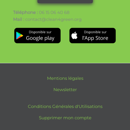
Téléphone :
06 15 06 40 68
Mail :
contact@clean4green.org
Mentions légales
Newsletter
Conditions Générales d'Utilisations
Supprimer mon compte