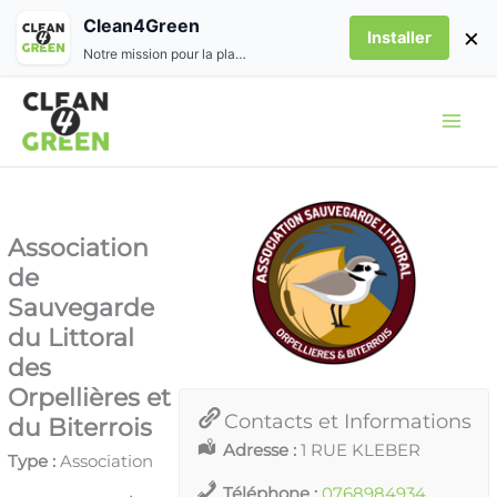
Aller
Clean4Green
×
Installer
au
Notre mission pour la planète
contenu
Association
de
Sauvegarde
du Littoral
des
Orpellières et
Contacts et Informations
du Biterrois
Adresse :
1 RUE KLEBER
Type :
Association
Téléphone :
0768984934