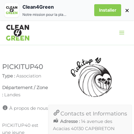
Aller
Clean4Green
×
Installer
au
Notre mission pour la planète
contenu
PICKITUP40
Type :
Association
Département / Zone
:
Landes
À propos de nous
Contacts et Informations
Adresse :
14 avenue des
PICKITUP40 est
Acacias 40130 CAPBRETON
une jeune