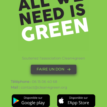
Soutenez l'association Clean4green
FAIRE UN DON
Téléphone :
06 15 06 40 68
Mail :
contact@clean4green.org