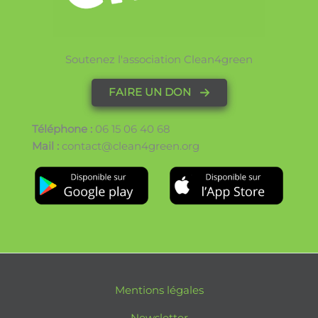
Soutenez l'association Clean4green
FAIRE UN DON
Téléphone :
06 15 06 40 68
Mail :
contact@clean4green.org
Mentions légales
Newsletter