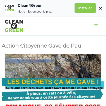
Aller
Clean4Green
×
Installer
au
Notre mission pour la planète
contenu
Action Citoyenne Gave de Pau