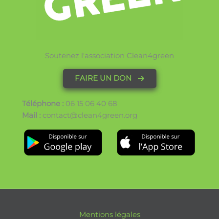
Soutenez l'association Clean4green
FAIRE UN DON
Téléphone :
06 15 06 40 68
Mail :
contact@clean4green.org
Mentions légales