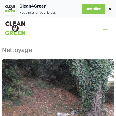
Aller
Clean4Green
×
Installer
au
Notre mission pour la planète
contenu
Nettoyage