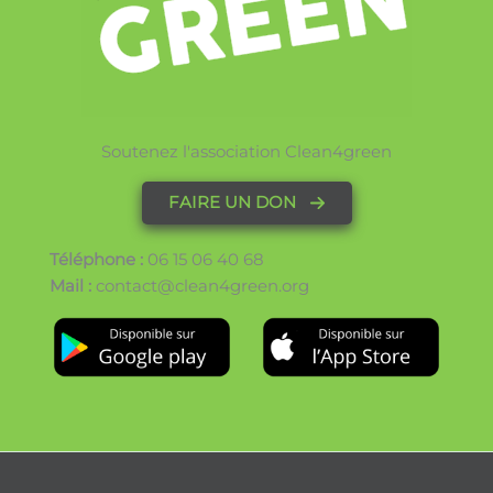
Soutenez l'association Clean4green
FAIRE UN DON
Téléphone :
06 15 06 40 68
Mail :
contact@clean4green.org